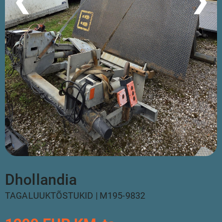
❮
❯
Dhollandia
TAGALUUKTÕSTUKID | M195-9832