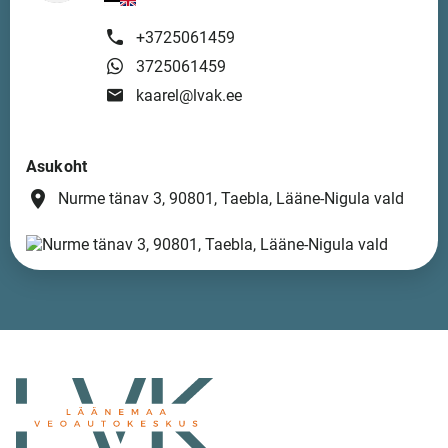
+3725061459
3725061459
kaarel@lvak.ee
Asukoht
place
Nurme tänav 3, 90801, Taebla, Lääne-Nigula vald