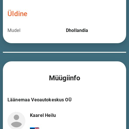
Üldine
Mudel
Dhollandia
Müügiinfo
Läänemaa Veoautokeskus OÜ
Kaarel Heilu