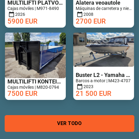
MULTILIFTI PLATVORM 6,8M UUS!
Alatera veoautole
Cajas móviles | M971-8490
Máquinas de carretera y nieve - Arrastre de carretera | M852-0649
2026
2008
5900
EUR
2700
EUR
Buster L2 - Yamaha 50hp - 14h !
MULTILIFTI KONTEINER ALUMIINIUM PORTEDEGA
Barcos a motor | M423-4707
2023
Cajas móviles | M820-0794
7500
EUR
21 500
EUR
VER TODO