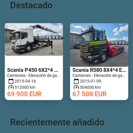
Destacado
Scania P450 6X2*4 HIAB 211 EP-5 Hipro Retarder
Scania R580 8X4*4 Epsilon Q170Z96
Camiones - Elevación de gancho de grúa | M467-5789
Camiones - Elevación de gancho de grúa | M728-7835
2015-04-16
2015-01-09
512000 km
504000 km
69 900
EUR
67 500
EUR
Recientemente añadido