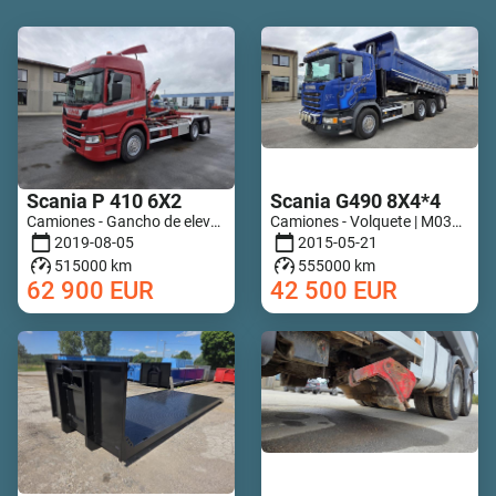
Scania P 410 6X2
Scania G490 8X4*4
Camiones - Gancho de elevación | M971-4818
Camiones - Volquete | M036-5100
2019-08-05
2015-05-21
515000 km
555000 km
62 900
EUR
42 500
EUR