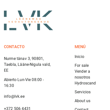
CONTACTO
MENÚ
Inicio
Nurme tänav 3, 90801,
Taebla, Lääne-Nigula vald,
For sale
EE
Vender a 
nosotros
Abierto Lun-Vie 08:00 -
Hydroscand
16:30
Servicios
info@lvk.ee
About us
+372 506 4431
Contact