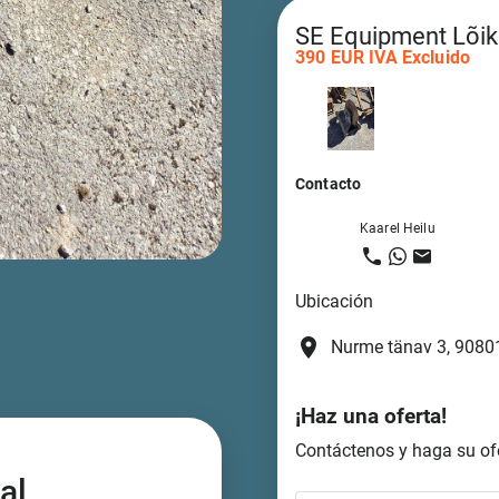
SE Equipment Lõik
390 EUR IVA Excluido
Contacto
Kaarel Heilu
Ubicación
place
Nurme tänav 3, 90801
¡Haz una oferta!
Contáctenos y haga su ofe
al