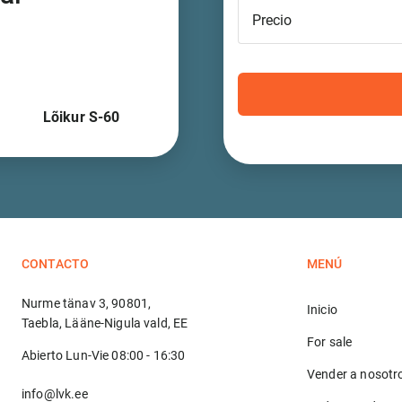
Precio
Lõikur S-60
CONTACTO
MENÚ
Nurme tänav 3, 90801,
Inicio
Taebla, Lääne-Nigula vald, EE
For sale
Abierto Lun-Vie 08:00 - 16:30
Vender a nosotr
info@lvk.ee