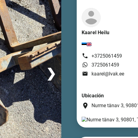
Kaarel Heilu
+3725061459
3725061459
❯
kaarel@lvak.ee
Ubicación
place
Nurme tänav 3, 90801