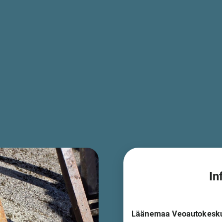
In
Läänemaa Veoautokesk