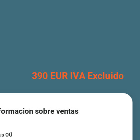
390 EUR IVA Excluido
formacion sobre ventas
us OÜ