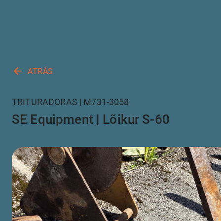
arrow_back
ATRÁS
TRITURADORAS | M731-3058
SE Equipment | Lõikur S-60