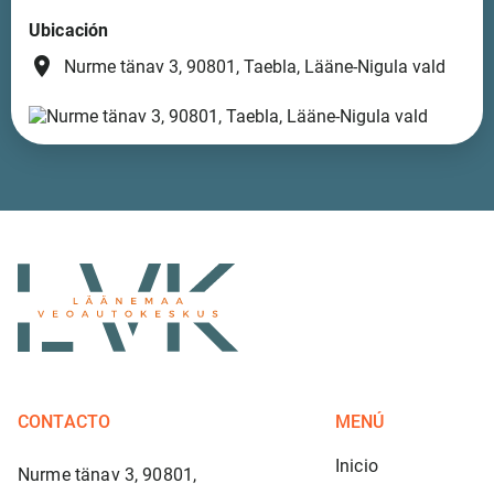
Ubicación
place
Nurme tänav 3, 90801, Taebla, Lääne-Nigula vald
CONTACTO
MENÚ
Inicio
Nurme tänav 3, 90801,