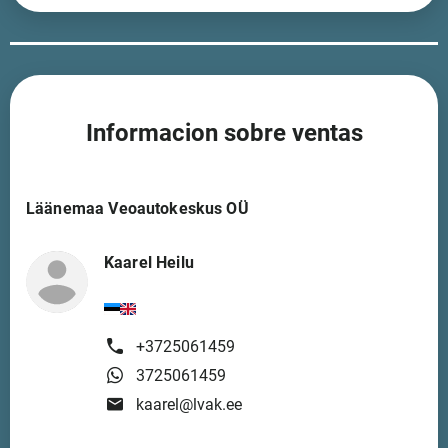
Informacion sobre ventas
Läänemaa Veoautokeskus OÜ
Kaarel Heilu
+3725061459
3725061459
kaarel@lvak.ee