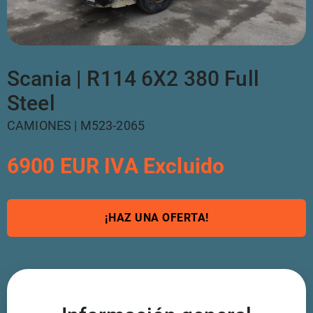
Scania | R114 6X2 380 Full
Steel
CAMIONES | M523-2065
6900 EUR IVA Excluido
¡HAZ UNA OFERTA!