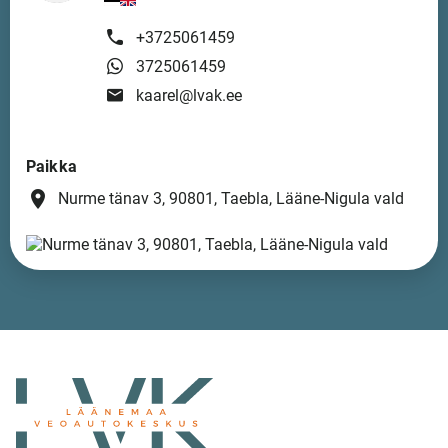
+3725061459
3725061459
kaarel@lvak.ee
Paikka
place
Nurme tänav 3, 90801, Taebla, Lääne-Nigula vald