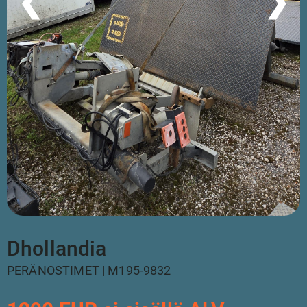
❮
❯
Dhollandia
PERÄNOSTIMET | M195-9832