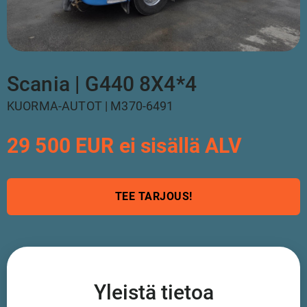
Scania | G440 8X4*4
KUORMA-AUTOT | M370-6491
29 500 EUR ei sisällä ALV
TEE TARJOUS!
Yleistä tietoa