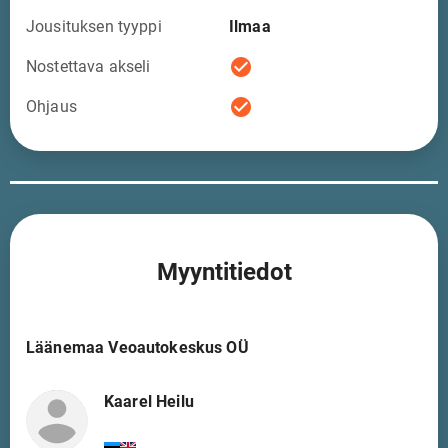
Jousituksen tyyppi
Ilmaa
check_circle
Nostettava akseli
check_circle
Ohjaus
Myyntitiedot
Läänemaa Veoautokeskus OÜ
Kaarel Heilu