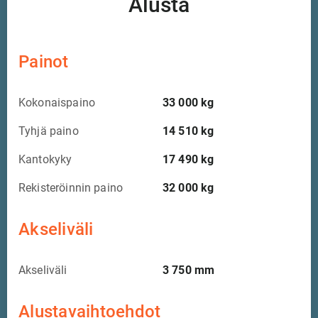
Alusta
Painot
Kokonaispaino
33 000
kg
Tyhjä paino
14 510
kg
Kantokyky
17 490
kg
Rekisteröinnin paino
32 000
kg
Akseliväli
Akseliväli
3 750
mm
Alustavaihtoehdot