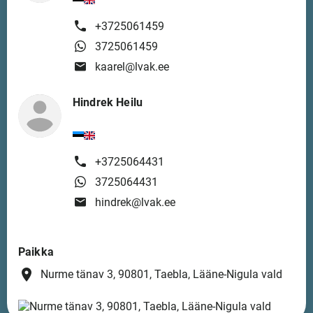
+3725061459
3725061459
kaarel@lvak.ee
Hindrek Heilu
+3725064431
3725064431
hindrek@lvak.ee
Paikka
place
Nurme tänav 3, 90801, Taebla, Lääne-Nigula vald