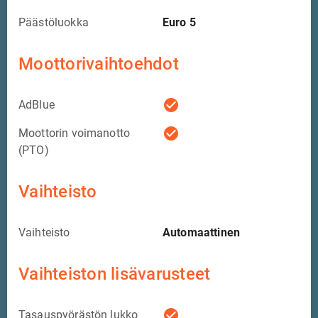
Päästöluokka
Euro 5
Moottorivaihtoehdot
check_circle
AdBlue
check_circle
Moottorin voimanotto
(PTO)
Vaihteisto
Vaihteisto
Automaattinen
Vaihteiston lisävarusteet
check_circle
Tasauspyörästön lukko