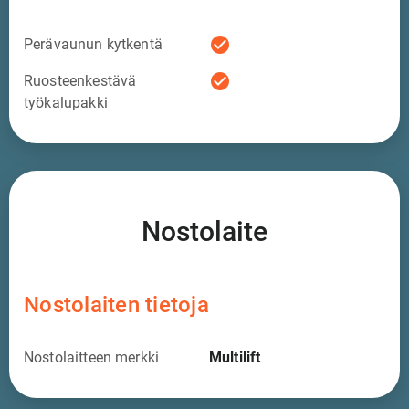
check_circle
Perävaunun kytkentä
check_circle
Ruosteenkestävä
työkalupakki
Nostolaite
Nostolaiten tietoja
Nostolaitteen merkki
Multilift