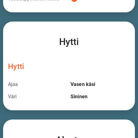
Hytti
Hytti
Ajaa
Vasen käsi
Väri
Sininen