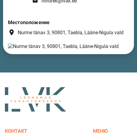
hindrek@lvak.ee
Местоположение
place
Nurme tänav 3, 90801, Taebla, Lääne-Nigula vald
КОНТАКТ
МЕНЮ